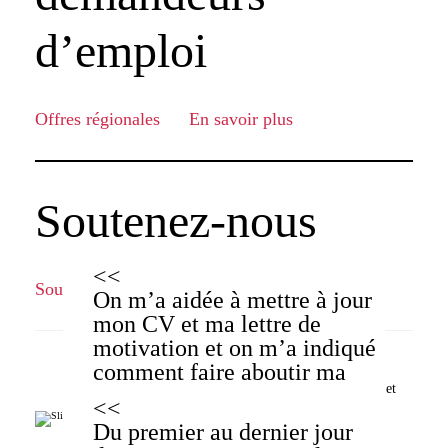
d’emploi
Offres régionales
En savoir plus
Soutenez-nous
Soutenir maintenant
En savoir plus
Il m’a motivé à faire ce qui
On m’a aidée à mettre à jour
me rend heureux et me fait
mon CV et ma lettre de
avancer dans la vie.
motivation et on m’a indiqué
comment faire aboutir ma
David Bachetti, Stagiaire Chef de projet Marketing et
recherche d’emploi et réussir
communication
un entretien d’embauche.
Du premier au dernier jour
Grâce à BildungsNetz Zug,