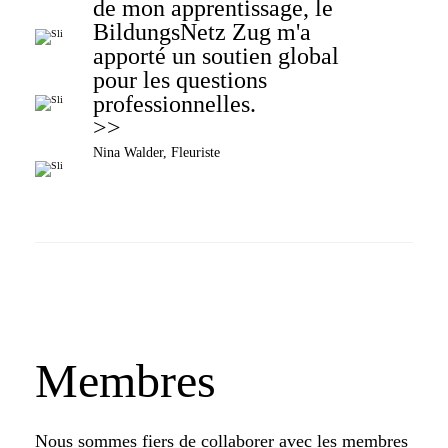
de mon apprentissage, le
j'ai pu trouver un travail une
Giada Pezzoli,Apprentie de commerce CFC
BildungsNetz Zug m'a
fois mon diplôme en poche.
apporté un soutien global
pour les questions
Nicola Hausheer
professionnelles.
Nina Walder, Fleuriste
Membres
Nous sommes fiers de collaborer avec les membres