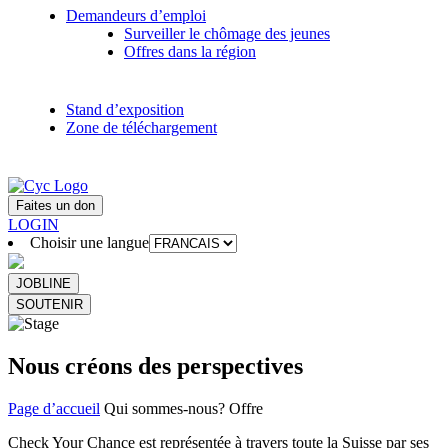
Demandeurs d’emploi
Surveiller le chômage des jeunes
Offres dans la région
Stand d’exposition
Zone de téléchargement
Faites un don
LOGIN
Choisir une langue
JOBLINE
SOUTENIR
Nous créons des perspectives
Page d’accueil
Qui sommes-nous?
Offre
Check Your Chance est représentée à travers toute la Suisse par ses