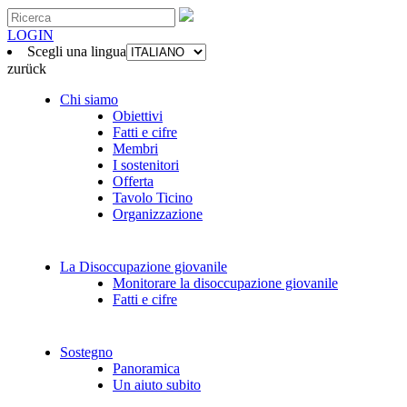
LOGIN
Scegli una lingua
zurück
Chi siamo
Obiettivi
Fatti e cifre
Membri
I sostenitori
Offerta
Tavolo Ticino
Organizzazione
La Disoccupazione giovanile
Monitorare la disoccupazione giovanile
Fatti e cifre
Sostegno
Panoramica
Un aiuto subito