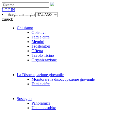
LOGIN
Scegli una lingua
zurück
Chi siamo
Obiettivi
Fatti e cifre
Membri
I sostenitori
Offerta
Tavolo Ticino
Organizzazione
La Disoccupazione giovanile
Monitorare la disoccupazione giovanile
Fatti e cifre
Sostegno
Panoramica
Un aiuto subito